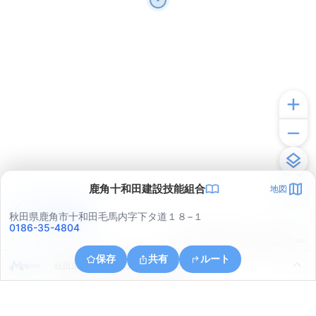
鹿角十和田建設技能組合
地図
アプリで見る
秋田県鹿角市十和田毛馬内字下タ道１８−１
0186-35-4804
© ONE COMPATH © GeoTechnologies Inc.
保存
共有
ルート
秋田県鹿角郡小坂町小坂鉱山尾樽部