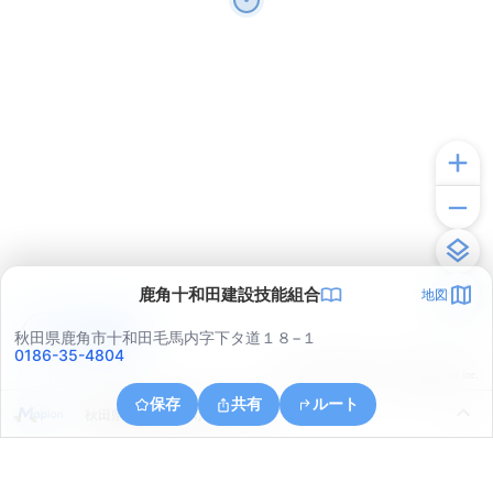
鹿角十和田建設技能組合
地図
アプリで見る
秋田県鹿角市十和田毛馬内字下タ道１８−１
0186-35-4804
© ONE COMPATH © GeoTechnologies Inc.
保存
共有
ルート
秋田県鹿角郡小坂町上向字上鴇