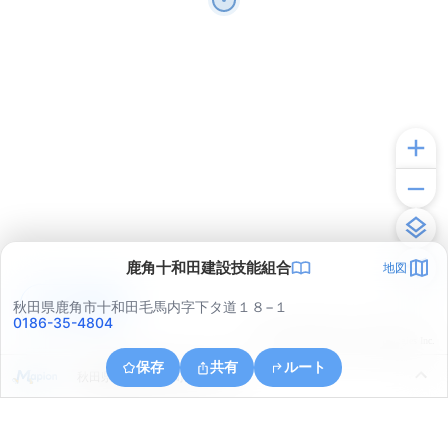
鹿角十和田建設技能組合
地図
アプリで見る
秋田県鹿角市十和田毛馬内字下タ道１８−１
0186-35-4804
© ONE COMPATH © GeoTechnologies Inc.
保存
共有
ルート
秋田県鹿角郡小坂町上向上鴇