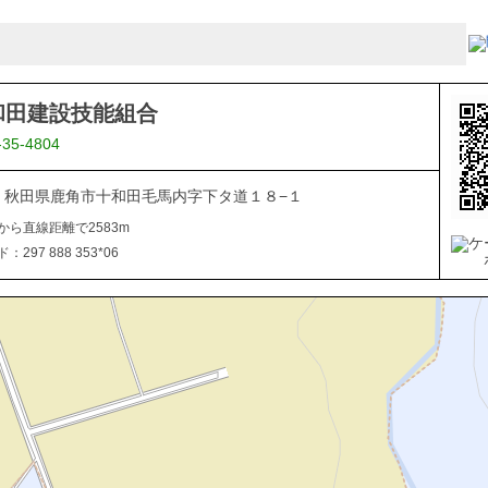
和田建設技能組合
-35-4804
334 秋田県鹿角市十和田毛馬内字下タ道１８−１
から直線距離で2583m
297 888 353*06