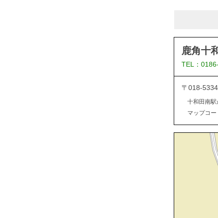
鹿角十
TEL：0186
〒018-5
十和田南駅
マップコード：