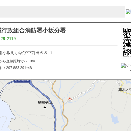
域行政組合消防署小坂分署
-29-2119
郡小坂町小坂字中前田６８-１
から直線距離で7719m
297 883 291*48