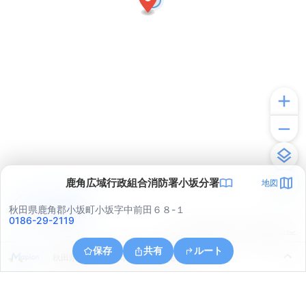
鹿角広域行政組合消防署小坂分署
地図
アプリで見る
秋田県鹿角郡小坂町小坂字中前田６８-１
0186-29-2119
© ONE COMPATH © GeoTechnologies Inc.
保存
共有
ルート
秋田県鹿角郡小坂町小坂鉱山字尾樽部