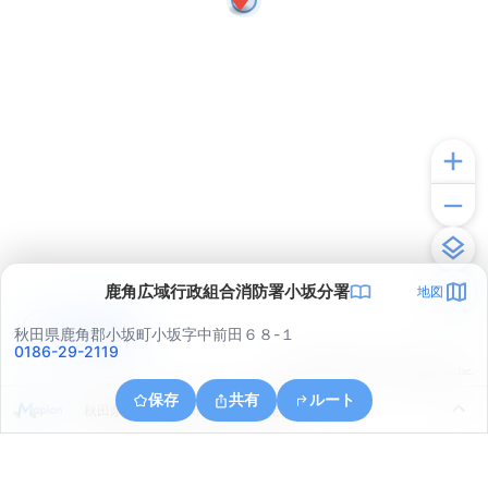
鹿角広域行政組合消防署小坂分署
地図
アプリで見る
秋田県鹿角郡小坂町小坂字中前田６８-１
0186-29-2119
© ONE COMPATH © GeoTechnologies Inc.
保存
共有
ルート
秋田県鹿角郡小坂町小坂鉱山字尾樽部