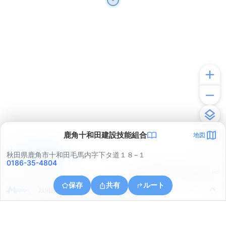
鹿角十和田建設技能組合
地図
アプリで見る
秋田県鹿角市十和田毛馬内字下タ道１８−１
0186-35-4804
© ONE COMPATH © GeoTechnologies Inc.
保存
共有
ルート
秋田県鹿角郡小坂町小坂鉱山字尾樽部