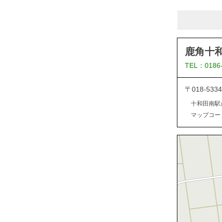
鹿角十
TEL：0186
〒018-5
十和田南駅
マップコード：