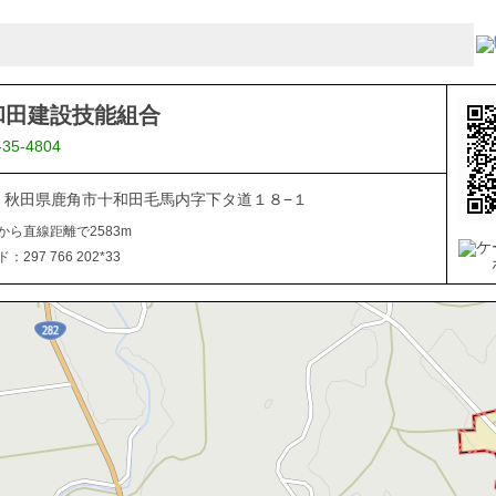
和田建設技能組合
-35-4804
334 秋田県鹿角市十和田毛馬内字下タ道１８−１
から直線距離で2583m
297 766 202*33