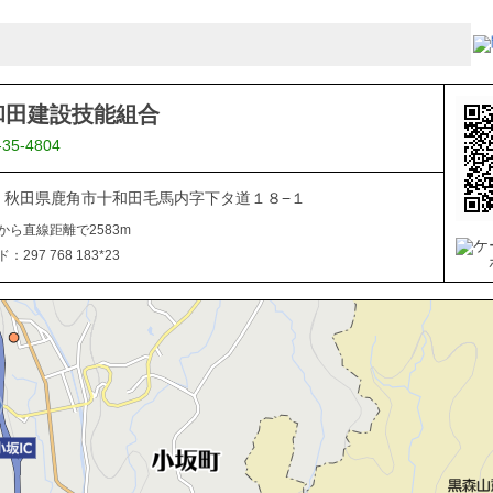
和田建設技能組合
-35-4804
334 秋田県鹿角市十和田毛馬内字下タ道１８−１
から直線距離で2583m
297 768 183*23