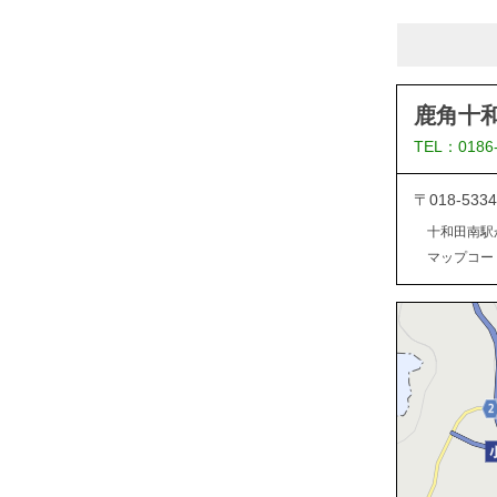
鹿角十
TEL：0186
〒018-5
十和田南駅
マップコード：