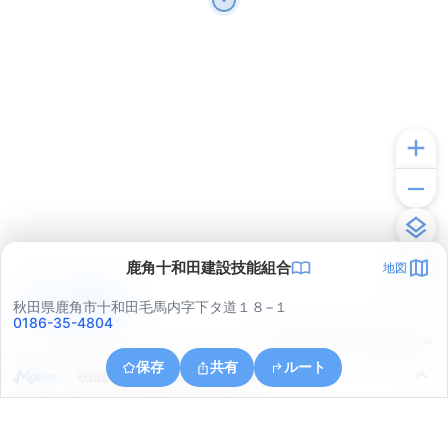
鹿角十和田建設技能組合
地図
アプリで見る
秋田県鹿角市十和田毛馬内字下タ道１８−１
0186-35-4804
© ONE COMPATH © GeoTechnologies Inc.
保存
共有
ルート
秋田県鹿角市十和田山根長者久保