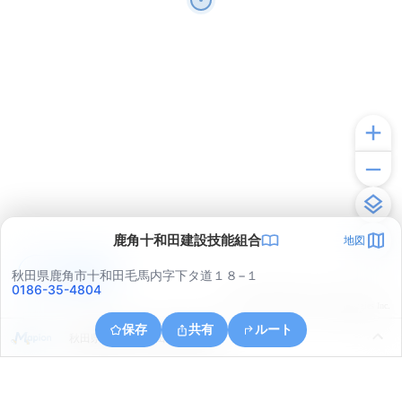
鹿角十和田建設技能組合
地図
アプリで見る
秋田県鹿角市十和田毛馬内字下タ道１８−１
0186-35-4804
© ONE COMPATH © GeoTechnologies Inc.
保存
共有
ルート
秋田県鹿角市十和田山根字前田