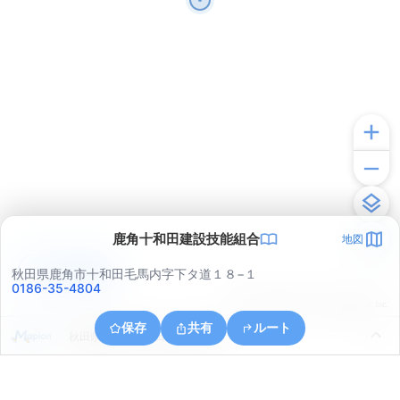
鹿角十和田建設技能組合
地図
アプリで見る
秋田県鹿角市十和田毛馬内字下タ道１８−１
0186-35-4804
© ONE COMPATH © GeoTechnologies Inc.
保存
共有
ルート
秋田県鹿角市十和田山根字大畑