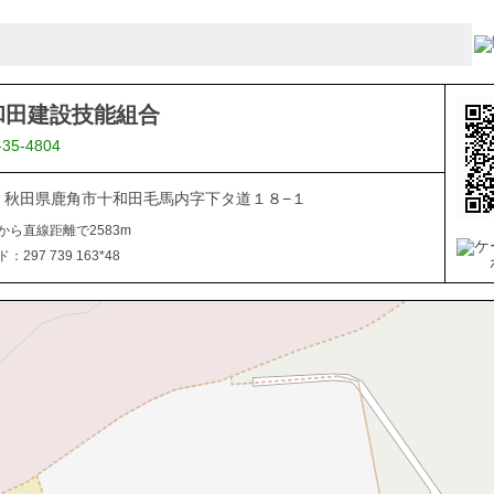
和田建設技能組合
-35-4804
334 秋田県鹿角市十和田毛馬内字下タ道１８−１
から直線距離で2583m
297 739 163*48