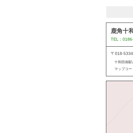
鹿角十
TEL：0186
〒018-5
十和田南駅
マップコード：