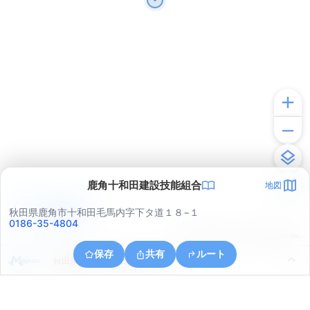
鹿角十和田建設技能組合
地図
アプリで見る
秋田県鹿角市十和田毛馬内字下タ道１８−１
0186-35-4804
© ONE COMPATH © GeoTechnologies Inc.
保存
共有
ルート
秋田県鹿角市十和田山根字土手ノ上