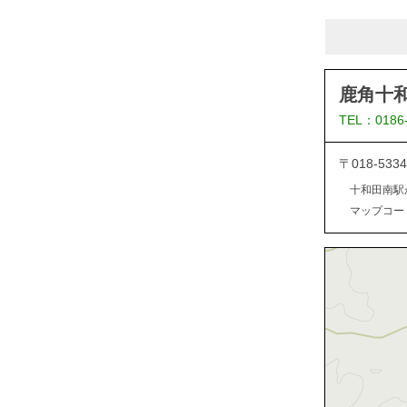
鹿角十
TEL：0186
〒018-5
十和田南駅
マップコード：