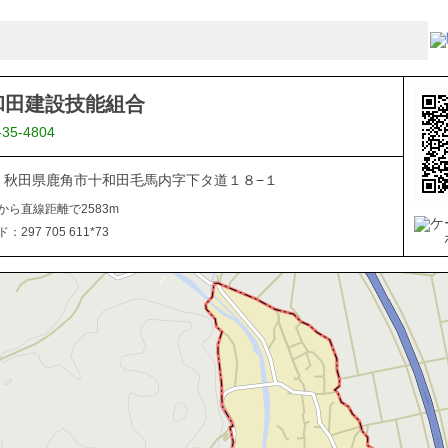
和田建設技能組合
-35-4804
334 秋田県鹿角市十和田毛馬内字下タ道１８−１
から直線距離で2583m
297 705 611*73