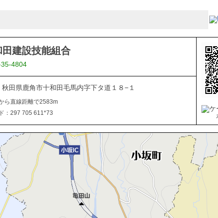
和田建設技能組合
-35-4804
334 秋田県鹿角市十和田毛馬内字下タ道１８−１
から直線距離で2583m
297 705 611*73