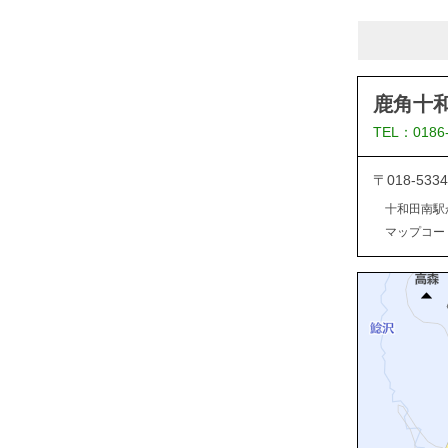
鹿角十
TEL：0186
〒018-5
十和田南駅
マップコード：