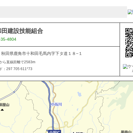
和田建設技能組合
-35-4804
334 秋田県鹿角市十和田毛馬内字下タ道１８−１
から直線距離で2583m
297 705 611*73