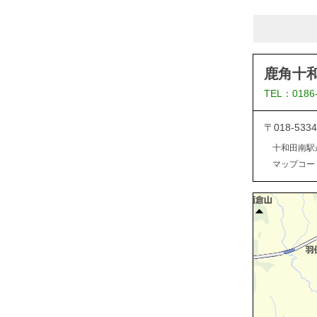
鹿角十
TEL：0186
〒018-5
十和田南駅
マップコード：