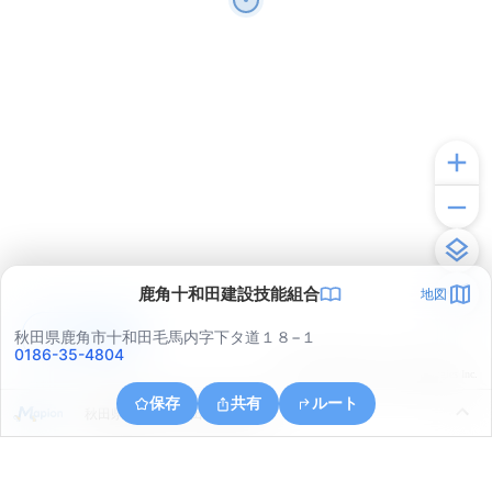
鹿角十和田建設技能組合
地図
アプリで見る
秋田県鹿角市十和田毛馬内字下タ道１８−１
0186-35-4804
© ONE COMPATH © GeoTechnologies Inc.
保存
共有
ルート
秋田県鹿角市十和田大湯欠田尻