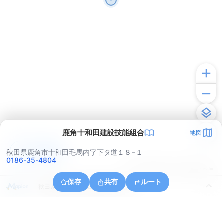
鹿角十和田建設技能組合
地図
アプリで見る
秋田県鹿角市十和田毛馬内字下タ道１８−１
0186-35-4804
© ONE COMPATH © GeoTechnologies Inc.
保存
共有
ルート
秋田県鹿角市十和田毛馬内字汁毛川