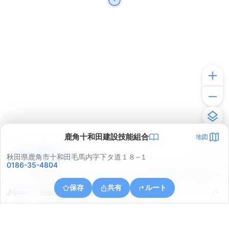
鹿角十和田建設技能組合
地図
アプリで見る
秋田県鹿角市十和田毛馬内字下タ道１８−１
0186-35-4804
© ONE COMPATH © GeoTechnologies Inc.
保存
共有
ルート
秋田県鹿角市十和田毛馬内字汁毛川