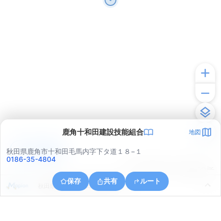
鹿角十和田建設技能組合
地図
アプリで見る
秋田県鹿角市十和田毛馬内字下タ道１８−１
0186-35-4804
© ONE COMPATH © GeoTechnologies Inc.
保存
共有
ルート
秋田県鹿角市十和田毛馬内字寺ノ上