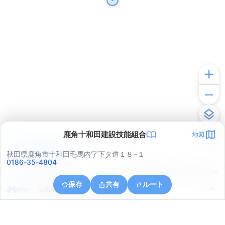
鹿角十和田建設技能組合
地図
アプリで見る
秋田県鹿角市十和田毛馬内字下タ道１８−１
0186-35-4804
© ONE COMPATH © GeoTechnologies Inc.
保存
共有
ルート
秋田県鹿角市十和田岡田字大道