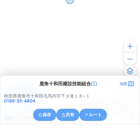
鹿角十和田建設技能組合
地図
アプリで見る
秋田県鹿角市十和田毛馬内字下タ道１８−１
0186-35-4804
© ONE COMPATH © GeoTechnologies Inc.
保存
共有
ルート
秋田県鹿角市十和田毛馬内字下小路６５