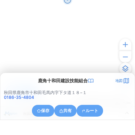
鹿角十和田建設技能組合
地図
アプリで見る
秋田県鹿角市十和田毛馬内字下タ道１８−１
0186-35-4804
© ONE COMPATH © GeoTechnologies Inc.
保存
共有
ルート
秋田県鹿角市十和田毛馬内字下小路６５