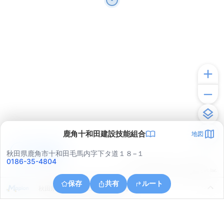
鹿角十和田建設技能組合
地図
アプリで見る
秋田県鹿角市十和田毛馬内字下タ道１８−１
0186-35-4804
© ONE COMPATH © GeoTechnologies Inc.
保存
共有
ルート
秋田県鹿角市十和田毛馬内字水無