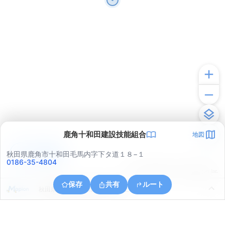
鹿角十和田建設技能組合
地図
アプリで見る
秋田県鹿角市十和田毛馬内字下タ道１８−１
0186-35-4804
© ONE COMPATH © GeoTechnologies Inc.
保存
共有
ルート
秋田県鹿角市十和田毛馬内寺ノ上