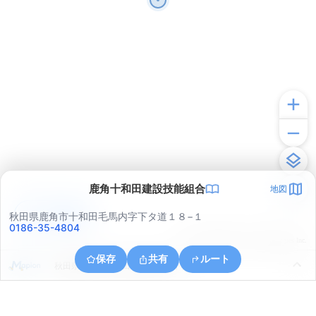
鹿角十和田建設技能組合
地図
アプリで見る
秋田県鹿角市十和田毛馬内字下タ道１８−１
0186-35-4804
© ONE COMPATH © GeoTechnologies Inc.
保存
共有
ルート
秋田県鹿角市十和田毛馬内字古下タ