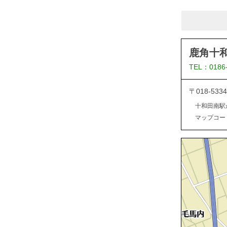
鹿角十
TEL：0186
〒018-5
十和田南駅
マップコード：