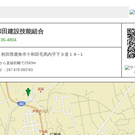
和田建設技能組合
-35-4804
334 秋田県鹿角市十和田毛馬内字下タ道１８−１
から直線距離で2583m
297 678 093*83