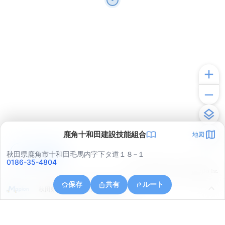
鹿角十和田建設技能組合
地図
アプリで見る
秋田県鹿角市十和田毛馬内字下タ道１８−１
0186-35-4804
© ONE COMPATH © GeoTechnologies Inc.
保存
共有
ルート
秋田県鹿角市十和田毛馬内字古下タ