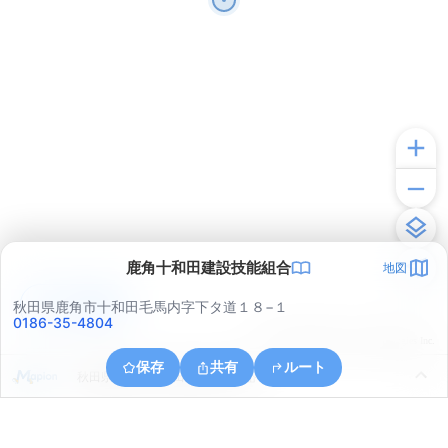
鹿角十和田建設技能組合
地図
アプリで見る
秋田県鹿角市十和田毛馬内字下タ道１８−１
0186-35-4804
© ONE COMPATH © GeoTechnologies Inc.
保存
共有
ルート
秋田県鹿角市十和田岡田字琴平岱