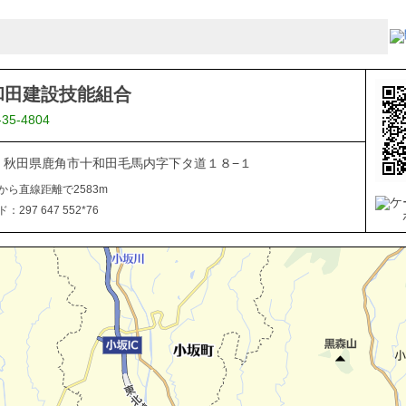
和田建設技能組合
-35-4804
334 秋田県鹿角市十和田毛馬内字下タ道１８−１
から直線距離で2583m
297 647 552*76