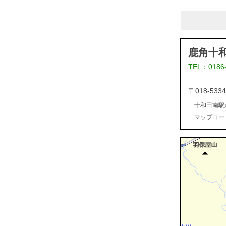
鹿角十
TEL：0186
〒018-5
十和田南駅
マップコード：