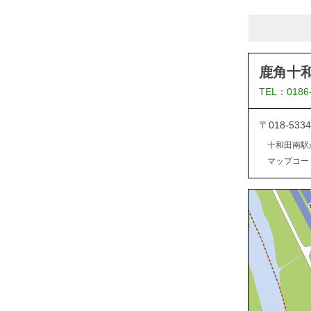
鹿角十
TEL：0186
〒018-5
十和田南駅
マップコード：