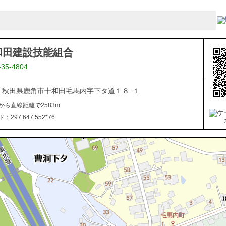
和田建設技能組合
-35-4804
334 秋田県鹿角市十和田毛馬内字下タ道１８−１
から直線距離で2583m
297 647 552*76