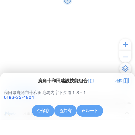
鹿角十和田建設技能組合
地図
アプリで見る
秋田県鹿角市十和田毛馬内字下タ道１８−１
0186-35-4804
© ONE COMPATH © GeoTechnologies Inc.
保存
共有
ルート
秋田県鹿角市十和田毛馬内字上陣場