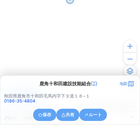
鹿角十和田建設技能組合
地図
アプリで見る
秋田県鹿角市十和田毛馬内字下タ道１８−１
0186-35-4804
© ONE COMPATH © GeoTechnologies Inc.
保存
共有
ルート
秋田県鹿角市十和田毛馬内字嶋ノ越