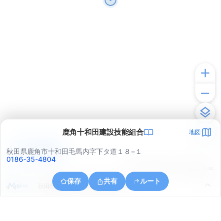
鹿角十和田建設技能組合
地図
アプリで見る
秋田県鹿角市十和田毛馬内字下タ道１８−１
0186-35-4804
© ONE COMPATH © GeoTechnologies Inc.
保存
共有
ルート
秋田県鹿角市十和田瀬田石太田表