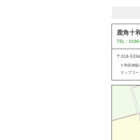
鹿角十
TEL：0186
〒018-5
十和田南駅
マップコード：