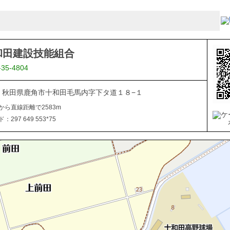
和田建設技能組合
-35-4804
334 秋田県鹿角市十和田毛馬内字下タ道１８−１
から直線距離で2583m
297 649 553*75