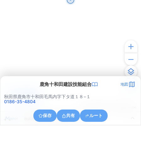
鹿角十和田建設技能組合
地図
アプリで見る
秋田県鹿角市十和田毛馬内字下タ道１８−１
0186-35-4804
© ONE COMPATH © GeoTechnologies Inc.
保存
共有
ルート
秋田県鹿角市十和田毛馬内上土ヶ久保