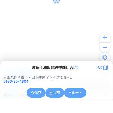
鹿角十和田建設技能組合
地図
アプリで見る
秋田県鹿角市十和田毛馬内字下タ道１８−１
0186-35-4804
© ONE COMPATH © GeoTechnologies Inc.
保存
共有
ルート
秋田県鹿角市十和田毛馬内字下陣場