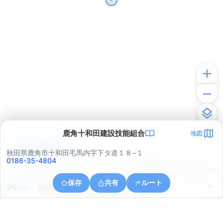
鹿角十和田建設技能組合
地図
アプリで見る
秋田県鹿角市十和田毛馬内字下タ道１８−１
0186-35-4804
© ONE COMPATH © GeoTechnologies Inc.
保存
共有
ルート
秋田県鹿角市十和田瀬田石瀬田石沢