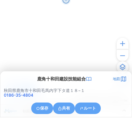
鹿角十和田建設技能組合
地図
アプリで見る
秋田県鹿角市十和田毛馬内字下タ道１８−１
0186-35-4804
© ONE COMPATH © GeoTechnologies Inc.
保存
共有
ルート
秋田県鹿角市十和田瀬田石字瀬田石沢