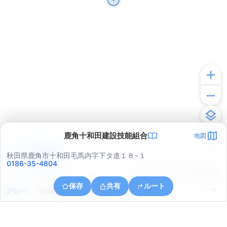
鹿角十和田建設技能組合
地図
アプリで見る
秋田県鹿角市十和田毛馬内字下タ道１８−１
0186-35-4804
© ONE COMPATH © GeoTechnologies Inc.
保存
共有
ルート
秋田県鹿角市十和田錦木赤沢田