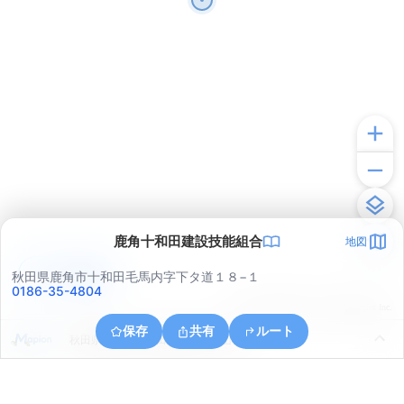
鹿角十和田建設技能組合
地図
アプリで見る
秋田県鹿角市十和田毛馬内字下タ道１８−１
0186-35-4804
© ONE COMPATH © GeoTechnologies Inc.
保存
共有
ルート
秋田県鹿角市十和田瀬田石字小山根