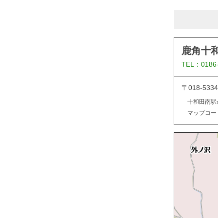
鹿角十
TEL：0186
〒018-5
十和田南駅
マップコード：