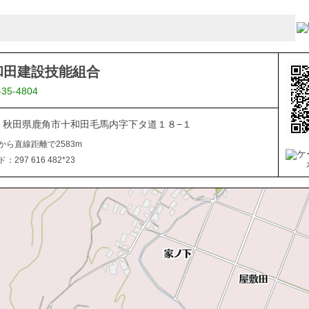
和田建設技能組合
-35-4804
334 秋田県鹿角市十和田毛馬内字下タ道１８−１
から直線距離で2583m
297 616 482*23