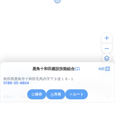
鹿角十和田建設技能組合
地図
アプリで見る
秋田県鹿角市十和田毛馬内字下タ道１８−１
0186-35-4804
© ONE COMPATH © GeoTechnologies Inc.
保存
共有
ルート
秋田県鹿角市十和田瀬田石字小山根