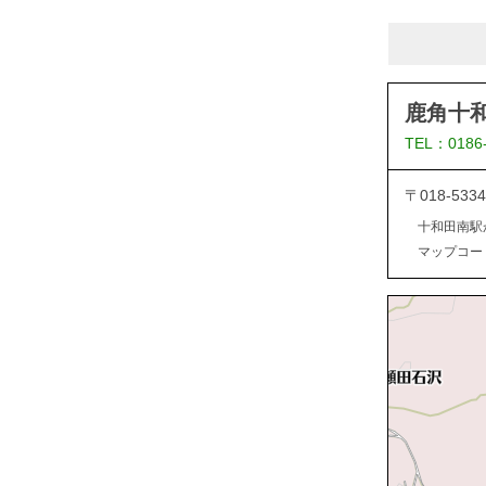
鹿角十
TEL：0186
〒018-5
十和田南駅
マップコード：