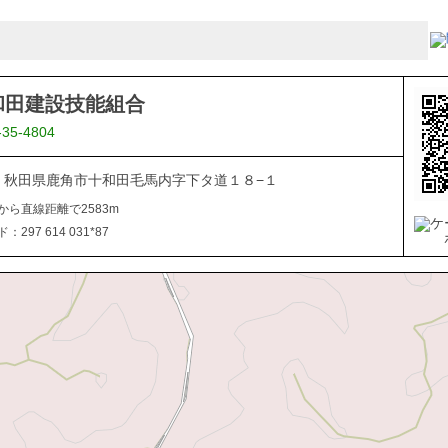
和田建設技能組合
-35-4804
334 秋田県鹿角市十和田毛馬内字下タ道１８−１
から直線距離で2583m
297 614 031*87