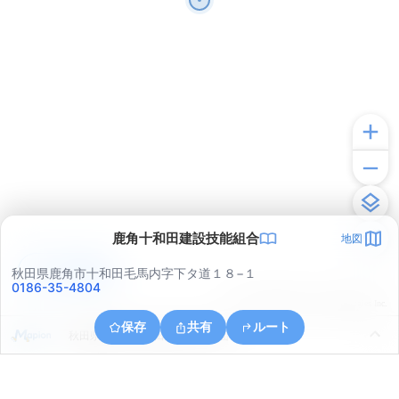
鹿角十和田建設技能組合
地図
アプリで見る
秋田県鹿角市十和田毛馬内字下タ道１８−１
0186-35-4804
© ONE COMPATH © GeoTechnologies Inc.
保存
共有
ルート
秋田県鹿角市十和田錦木字下田面