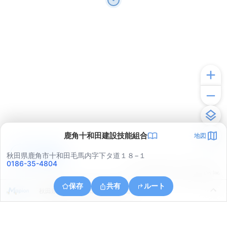
鹿角十和田建設技能組合
地図
アプリで見る
秋田県鹿角市十和田毛馬内字下タ道１８−１
0186-35-4804
© ONE COMPATH © GeoTechnologies Inc.
保存
共有
ルート
秋田県鹿角市十和田錦木字下田面