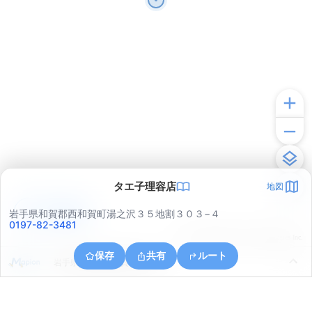
タエ子理容店
地図
アプリで見る
岩手県和賀郡西和賀町湯之沢３５地割３０３−４
0197-82-3481
© ONE COMPATH © GeoTechnologies Inc.
保存
共有
ルート
岩手県和賀郡西和賀町湯之沢