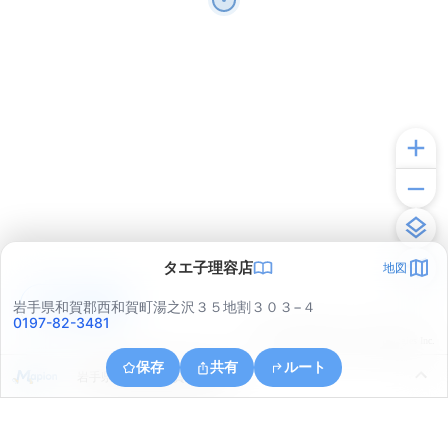
タエ子理容店
地図
アプリで見る
岩手県和賀郡西和賀町湯之沢３５地割３０３−４
0197-82-3481
© ONE COMPATH © GeoTechnologies Inc.
保存
共有
ルート
岩手県和賀郡西和賀町湯之沢